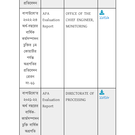
প্রতিবেদন
বাপাউবো'র
APA
OFFICE OF THE
১১৫১৯
২০২২-২৩
Evaluation
CHIEF ENGINEER,
অর্থ-বছরের
Report
MONITORING
বার্ষিক
কর্মসম্পাদন
চুক্তির ১ম
কোয়ার্টার
পর্যন্ত
অগ্রগতির
প্রতিবেদন
প্রেরন
নং-৬১
বাপাউবো'র
APA
DIRECTORATE OF
১১৫১৮
২০২১-২২
Evaluation
PROCESSING
অর্থ বছরের
Report
বার্ষিক-
কার্মসম্পাদন
চুক্তি বার্ষিক
অগ্রগতি