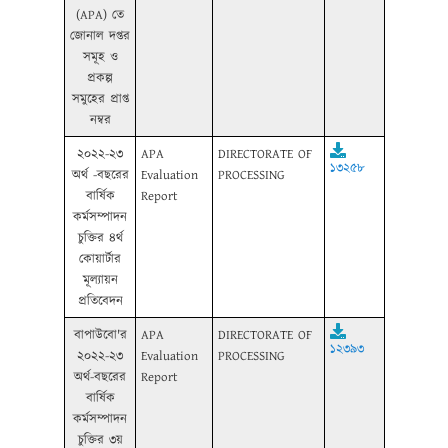
(APA) তে
জোনাল দপ্তর
সমূহ ও
প্রকল্প
সমুহের প্রাপ্ত
নম্বর
২০২২-২৩
APA
DIRECTORATE OF
১৩২৫৮
অর্থ -বছরের
Evaluation
PROCESSING
বার্ষিক
Report
কর্মসম্পাদন
চুক্তির ৪র্থ
কোয়ার্টার
মূল্যায়ন
প্রতিবেদন
বাপাউবো'র
APA
DIRECTORATE OF
১২৩৯৩
২০২২-২৩
Evaluation
PROCESSING
অর্থ-বছরের
Report
বার্ষিক
কর্মসম্পাদন
চুক্তির ৩য়