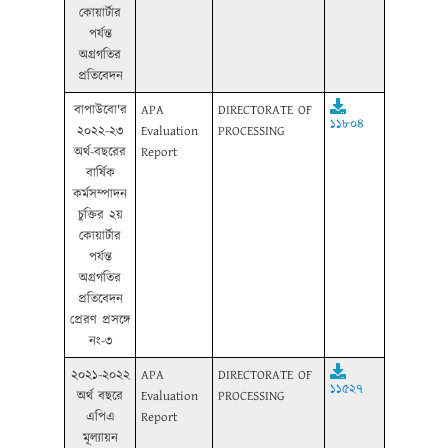
কোয়ার্টার
পর্যন্ত
অগ্রগতির
প্রতিবেদন
বাপাউবো'র
APA
DIRECTORATE OF
১১৮০৪
২০২২-২৩
Evaluation
PROCESSING
অর্থ-বছরের
Report
বার্ষিক
কর্মসম্পাদন
চুক্তির ২য়
কোয়ার্টার
পর্যন্ত
অগ্রগতির
প্রতিবেদন
প্রেরণ প্রসঙ্গে
নং-৩
২০২১-২০২২
APA
DIRECTORATE OF
১১৫২৭
অর্থ বছরে
Evaluation
PROCESSING
এপিএ
Report
মূল্যায়ন