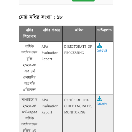
মোট নথির সংখ্যা :
১৮
নথির
নথির প্রকার
অফিস
ডাউনলোড
শিরোনাম
বার্ষিক
APA
DIRECTORATE OF
১৫৩২৪
কর্মসম্পাদন
Evaluation
PROCESSING
চুক্তি
Report
২০২৩-২৪
এর ৪র্থ
কোয়ার্টার
অগ্রগতি
প্রতিবেদন
বাপাউবো'র
APA
OFFICE OF THE
১৪৩৫৭
২০২৩-২৪
Evaluation
CHIEF ENGINEER,
অর্থ-বছরের
Report
MONITORING
বার্ষিক
কর্মসম্পাদন
চুক্তির ২য়