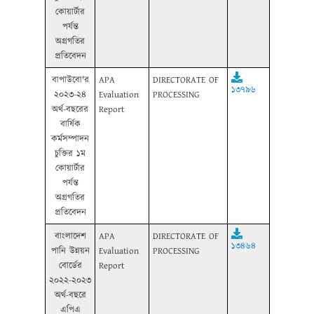
কোয়ার্টার
পর্যন্ত
অগ্রগতির
প্রতিবেদন
বাপাউবো'র
APA
DIRECTORATE OF
১৩৭৯৬
২০২৩-২৪
Evaluation
PROCESSING
অর্থ-বছরের
Report
বার্ষিক
কর্মসম্পাদন
চুক্তির ১ম
কোয়ার্টার
পর্যন্ত
অগ্রগতির
প্রতিবেদন
বাংলাদেশ
APA
DIRECTORATE OF
১৩৪৬৪
পানি উন্নয়ন
Evaluation
PROCESSING
বোর্ডের
Report
২০২২-২০২৩
অর্থ-বছরে
এপিএ