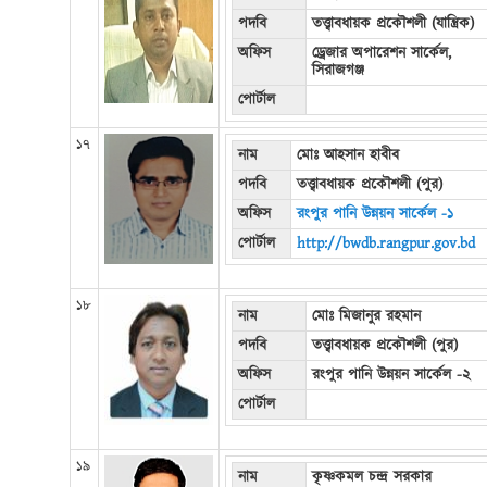
পদবি
তত্ত্বাবধায়ক প্রকৌশলী (যান্ত্রিক)
অফিস
ড্রেজার অপারেশন সার্কেল,
সিরাজগঞ্জ
পোর্টাল
১৭
নাম
মোঃ আহসান হাবীব
পদবি
তত্ত্বাবধায়ক প্রকৌশলী (পুর)
অফিস
রংপুর পানি উন্নয়ন সার্কেল -১
পোর্টাল
http://bwdb.rangpur.gov.bd
১৮
নাম
মোঃ মিজানুর রহমান
পদবি
তত্ত্বাবধায়ক প্রকৌশলী (পুর)
অফিস
রংপুর পানি উন্নয়ন সার্কেল -২
পোর্টাল
১৯
নাম
কৃষ্ণকমল চন্দ্র সরকার