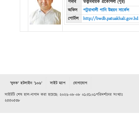
পদবি
তত্ত্বাবধায়ক প্রকৌশলী (পুর)
অফিস
পটুয়াখালী পানি উন্নয়ন সার্কেল
পোর্টাল
http://bwdb.patuakhali.gov.bd
'দুদক' হটলাইন '১০৬'
সাইট ম্যাপ
যোগাযোগ
সাইটটি শেষ হাল-নাগাদ করা হয়েছে: ২০২৬-০৮-০৮ ০১:৫১:০১পরিদর্শনের সংখ্যাঃ
২৫৫০৫৩৮