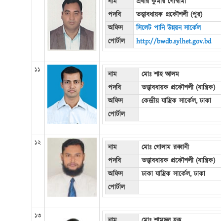
নাম
প্রবীর কুমার গোস্বামী
পদবি
তত্ত্বাবধায়ক প্রকৌশলী (পুর)
অফিস
সিলেট পানি উন্নয়ন সার্কেল
পোর্টাল
http://bwdb.sylhet.gov.bd
১১
নাম
মোঃ শাহ আলম
পদবি
তত্ত্বাবধায়ক প্রকৌশলী (যান্ত্রিক)
অফিস
কেন্দ্রীয় যান্ত্রিক সার্কেল, ঢাকা
পোর্টাল
১২
নাম
মোঃ গোলাম রব্বানী
পদবি
তত্ত্বাবধায়ক প্রকৌশলী (যান্ত্রিক)
অফিস
ঢাকা যান্ত্রিক সার্কেল, ঢাকা
পোর্টাল
১৩
নাম
মোঃ শামছুল হক