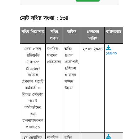
মোট নথির সংখ্যা :
১৩৪
নথির শিরোনাম
নথির
অফিস
প্রকাশের
ডাউনলোড
প্রকার
তারিখ
সেবা প্রদান
নাগরিক
অতিঃ
২৫-০৭-২০২৬
১৯৪০৩
প্রতিশ্রুতি
সনদের
প্রধান
(Citizen
প্রতিবেদন
প্রকৌশলী,
Charter)
প্রশিক্ষণ
সংক্রান্ত
ও মানব
ফোকাল পয়েন্ট
সম্পদ
কর্মকর্তা ও
উন্নয়ন
বিকল্প ফোকাল
পয়েন্ট
কর্মকর্তাদের
তথ্য
হালনাগাদকরণ
প্রসঙ্গে-১৬
১ম ত্রৈমাসিক
নাগরিক
অতিঃ