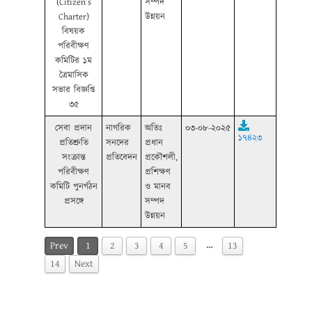
(Citizen’s
সম্পদ
Charter)
উন্নয়ন
বিষয়ক
পরিবীক্ষণ
কমিটির ১ম
ত্রৈমাসিক
সভার বিজ্ঞপ্তি
৩৫
সেবা প্রদান
নাগরিক
অতিঃ
০৩-০৮-২০২৫
১৭৪২৩
প্রতিশ্রুতি
সনদের
প্রধান
সংক্রান্ত
প্রতিবেদন
প্রকৌশলী,
পরিবীক্ষণ
প্রশিক্ষণ
কমিটি পুনর্গঠন
ও মানব
প্রসঙ্গে
সম্পদ
উন্নয়ন
…
Prev
1
2
3
4
5
13
14
Next