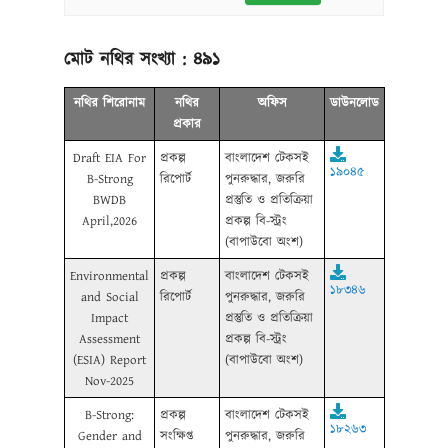
মোট নথির সংখ্যা :
৪৯১
নথির শিরোনাম
নথির
অফিস
ডাউনলোড
প্রকার
Draft EIA For
প্রকল্প
বাংলাদেশ টেকসই
১৯০৪৫
B-Strong
রিপোর্ট
পুনরুদ্ধার, জরুরি
BWDB
প্রস্তুতি ও প্রতিক্রিয়া
April,2026
প্রকল্প বি-স্ট্রং
(বাপাউবো অংশ)
Environmental
প্রকল্প
বাংলাদেশ টেকসই
১৮৩৪৬
and Social
রিপোর্ট
পুনরুদ্ধার, জরুরি
Impact
প্রস্তুতি ও প্রতিক্রিয়া
Assessment
প্রকল্প বি-স্ট্রং
(ESIA) Report
(বাপাউবো অংশ)
Nov-2025
B-Strong:
প্রকল্প
বাংলাদেশ টেকসই
১৮২৬৩
Gender and
সংক্ষিপ্ত
পুনরুদ্ধার, জরুরি